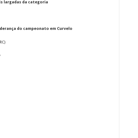
is largadas da categoria
iderança do campeonato em Curvelo
RC)
o