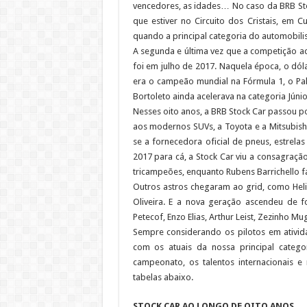
vencedores, as idades… No caso da BRB Stoc
que estiver no Circuito dos Cristais, em C
quando a principal categoria do automobilis
A segunda e última vez que a competição ac
foi em julho de 2017. Naquela época, o dóla
era o campeão mundial na Fórmula 1, o Palm
Bortoleto ainda acelerava na categoria Júnio
Nesses oito anos, a BRB Stock Car passou 
aos modernos SUVs, a Toyota e a Mitsubish
se a fornecedora oficial de pneus, estrelas 
2017 para cá, a Stock Car viu a consagraçã
tricampeões, enquanto Rubens Barrichello fa
Outros astros chegaram ao grid, como Helio
Oliveira. E a nova geração ascendeu de f
Petecof, Enzo Elias, Arthur Leist, Zezinho Mu
Sempre considerando os pilotos em ativ
com os atuais da nossa principal catego
campeonato, os talentos internacionais
tabelas abaixo.
STOCK CAR AO LONGO DE OITO ANOS