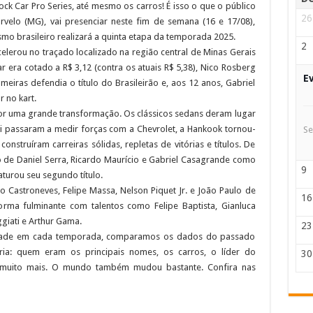
k Car Pro Series, até mesmo os carros! É isso o que o público
26
urvelo (MG), vai presenciar neste fim de semana (16 e 17/08),
mo brasileiro realizará a quinta etapa da temporada 2025.
2
elerou no traçado localizado na região central de Minas Gerais
r era cotado a R$ 3,12 (contra os atuais R$ 5,38), Nico Rosberg
E
eiras defendia o título do Brasileirão e, aos 12 anos, Gabriel
r no kart.
por uma grande transformação. Os clássicos sedans deram lugar
i passaram a medir forças com a Chevrolet, a Hankook tornou-
Se
construíram carreiras sólidas, repletas de vitórias e títulos. De
o de Daniel Serra, Ricardo Maurício e Gabriel Casagrande como
9
turou seu segundo título.
 Castroneves, Felipe Massa, Nelson Piquet Jr. e João Paulo de
16
orma fulminante com talentos como Felipe Baptista, Gianluca
ggiati e Arthur Gama.
23
idade em cada temporada, comparamos os dados do passado
ria: quem eram os principais nomes, os carros, o líder do
30
 e muito mais. O mundo também mudou bastante. Confira nas