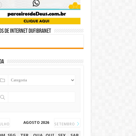
s de internet DUFIBRANET
da
AGOSTO 2026
ULHO
SETEMBRO
OM
SEG
TER
QUA
QUI
SEX
SAB