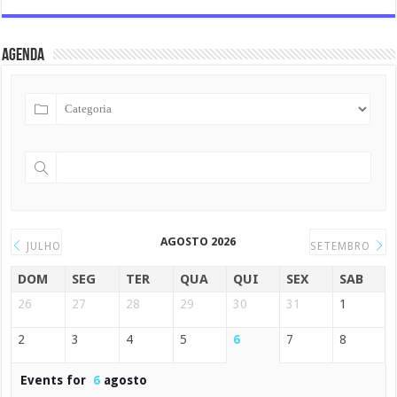
Agenda
AGOSTO 2026
JULHO
SETEMBRO
DOM
SEG
TER
QUA
QUI
SEX
SAB
26
27
28
29
30
31
1
2
3
4
5
6
7
8
Events for
6
agosto