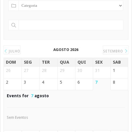
AGOSTO 2026
JULHO
SETEMBRO
DOM
SEG
TER
QUA
QUI
SEX
SAB
26
27
28
29
30
31
1
2
3
4
5
6
7
8
Events for
7
agosto
Sem Eventos