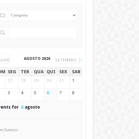
AGOSTO 2026
ULHO
SETEMBRO
OM
SEG
TER
QUA
QUI
SEX
SAB
27
28
29
30
31
1
3
4
5
6
7
8
vents for
6
agosto
m Eventos