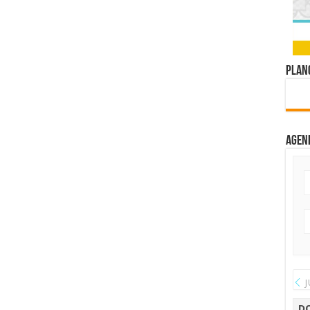
Plano
Agen
J
D