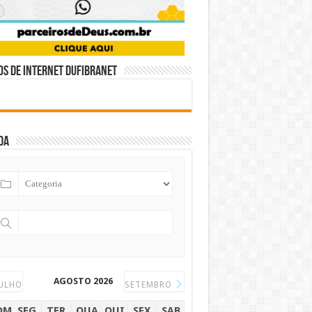
s de internet DUFIBRANET
da
AGOSTO 2026
ULHO
SETEMBRO
OM
SEG
TER
QUA
QUI
SEX
SAB