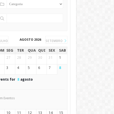
AGOSTO 2026
ULHO
SETEMBRO
OM
SEG
TER
QUA
QUI
SEX
SAB
27
28
29
30
31
1
3
4
5
6
7
8
vents for
8
agosto
m Eventos
10
11
12
13
14
15