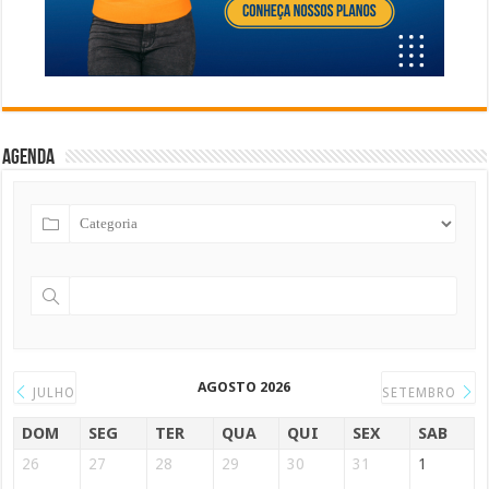
Agenda
AGOSTO 2026
JULHO
SETEMBRO
DOM
SEG
TER
QUA
QUI
SEX
SAB
26
27
28
29
30
31
1