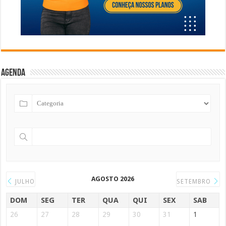
Agenda
AGOSTO 2026
JULHO
SETEMBRO
DOM
SEG
TER
QUA
QUI
SEX
SAB
26
27
28
29
30
31
1