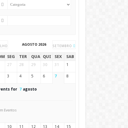
AGOSTO 2026
ULHO
SETEMBRO
OM
SEG
TER
QUA
QUI
SEX
SAB
27
28
29
30
31
1
3
4
5
6
7
8
vents for
7
agosto
m Eventos
10
11
12
13
14
15