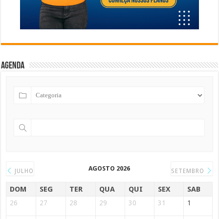
Agenda
AGOSTO 2026
JULHO
SETEMBRO
DOM
SEG
TER
QUA
QUI
SEX
SAB
26
27
28
29
30
31
1