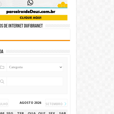
s de internet DUFIBRANET
da
AGOSTO 2026
ULHO
SETEMBRO
OM
SEG
TER
QUA
QUI
SEX
SAB