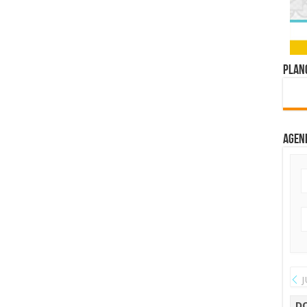
Plano
Agen
J
D