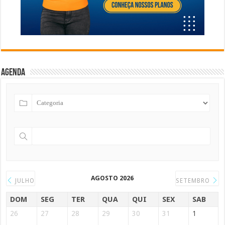
Agenda
AGOSTO 2026
JULHO
SETEMBRO
DOM
SEG
TER
QUA
QUI
SEX
SAB
26
27
28
29
30
31
1