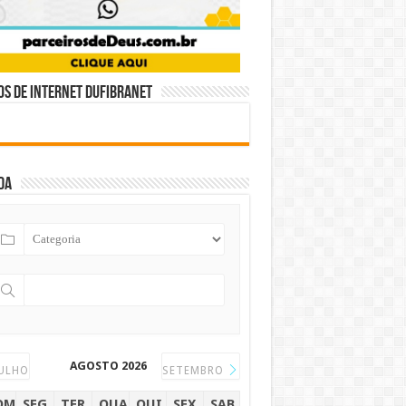
s de internet DUFIBRANET
da
AGOSTO 2026
ULHO
SETEMBRO
OM
SEG
TER
QUA
QUI
SEX
SAB