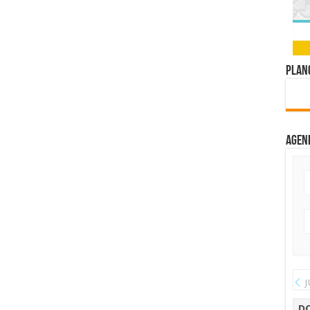
Plano
Agen
J
D