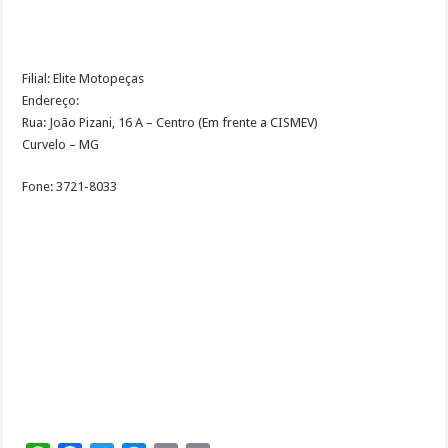
Filial: Elite Motopeças
Endereço:
Rua: João Pizani, 16 A – Centro (Em frente a CISMEV)
Curvelo – MG
Fone: 3721-8033
Palavras Chave:
comprar, desempeno, desempenar, roda, chassi, pneus, retifica, retificar,
motor, elétrica, parte, revisão, manutenção, troca de óleo, oleo, recarregar
bateria, serviço de solda, montagem pintura, regular, regulagem, lavação,
lubrificação, instalação, destorcer, montar, injeção, eletrônica, orçamento,
buscar, entregar, capacetes, pistoes, punhos, cabos, relações, guidon,
gidão, chave de ignição, descarga, painel, chave de luz, liga leve,
retrovisor, parpara lama alarme, descarga, tampas laterais, rabeta, CDI,
amortecedor motos, moto, motocicleta, rolamentos, roupas, capa de
chuva, cinta de freio, embreagem, filtros, ar, corrente, farol, mata cachorro,
pedaleira, adesivos, protetor de tanque , antenas corta pipa, colete
refletor, refletivo, luva, viseira, aro, disco, bagageiro, descansos central,
camara, tampa de tanque, retentor, carcaça, biela, honda, yamaha, dafra,
suzuki, 150, 300, 600, 125, 100, biz, cg, ybr, xtz, caixa de direção, protetor
de perna, buzina, vela, kit cilindro, estator, porta corrente, farolete, placa
de partida, torneira de combustível, tubo de suspensão, serviço,
mecânica, mecanica