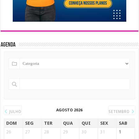
Agenda
AGOSTO 2026
JULHO
SETEMBRO
DOM
SEG
TER
QUA
QUI
SEX
SAB
26
27
28
29
30
31
1