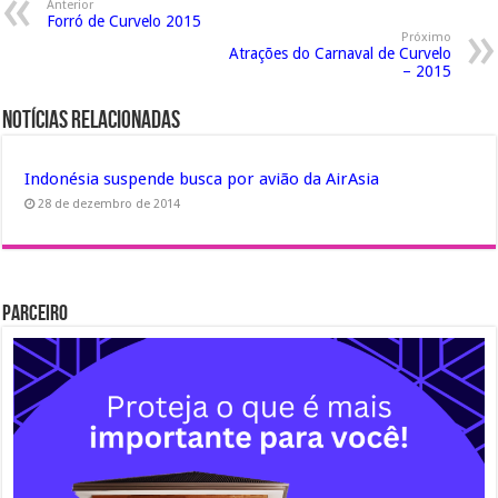
Anterior
Forró de Curvelo 2015
Próximo
Atrações do Carnaval de Curvelo
– 2015
Notícias Relacionadas
Indonésia suspende busca por avião da AirAsia
28 de dezembro de 2014
Parceiro