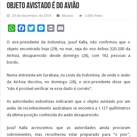
objeto avistado é do avião
29 de dezembro de 2014
Mundo
3,056 Views
WhatsApp
Facebook
Twitter
Messenger
Print
Email
O vice-presidente da Indonésia, Jusuf Kalla, não confirmou que o
objeto encontrado hoje (29), no mar, seja do voo Airbus 320-200 da
AirAsia, desaparecido desde domingo (28), com 162 pessoas a
bordo.
Numa entrevista em Surabaia, no Leste da Indonésia, de onde o avião
da AirAsia decolou, no domingo (28), o vice-presidente disse que
“não é possível verificar se esse dado é correto”.
As autoridades indonésias indicaram que o objeto avistado por um
avião de reconhecimento australiano se encontra a 1.127 quilômetros
da última posição conhecida do avião desaparecido.
Jusuf Kalla acrescentou que as autoridades ainda procuram
sobreviventes, mas reconheceu estar preparado para “o pior”,