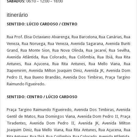
SÁBADOS:
06:10 – 12:00 – 18:00
itinerário
SENTIDO: LÚCIO CARDOSO / CENTRO
Rua Prof. Elisa Octaviano Alvarenga, Rua Barcelona, Rua Canárias, Rua
Veneza, Rua Noruega, Rua Veneza, Avenida Sagarana, Avenida Buriti
Grand, Rua Monte Sion, Rua Nova Olinda, Rua Jacareí, Rua Sevilha,
Avenida Atlântida, Rua Colorado, Rua Colômbia, Rua Ibiá, Rua Rita
Antunes, Rua Açucena, Rua Rita Antunes, Rua Mello Viana, Rua
Itapemirim, Avenida Milton Joaquim Diniz, Avenida JK, Avenida Dom
Pedro II, Rua Bueno Brandão, Avenida Dos Timbiras, Praça Targino
Raimundo Figueiredo.
SENTIDO: CENTRO / LÚCIO CARDOSO
Praça Targino Raimundo Figueiredo, Avenida Dos Timbiras, Avenida
Gentil de Matos, Rua Domingos Viana, Avenida Dom Pedro II, Praça
Tiradentes, Avenida Dom Pedro II, Avenida JK, Avenida Milton
Joaquim Diniz, Rua Mello Viana, Rua Rita Antunes, Rua Açucena, Rua
Rita Antunes, Rua Ibiá, Rua Colômbia, Rua Colorado, Avenida Atlântida,