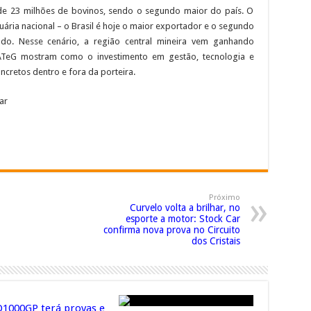
de 23 milhões de bovinos, sendo o segundo maior do país. O
a nacional – o Brasil é hoje o maior exportador e o segundo
o. Nesse cenário, a região central mineira vem ganhando
ATeG mostram como o investimento em gestão, tecnologia e
ncretos dentro e fora da porteira.
ar
Próximo
Curvelo volta a brilhar, no
esporte a motor: Stock Car
confirma nova prova no Circuito
dos Cristais
000GP terá provas e