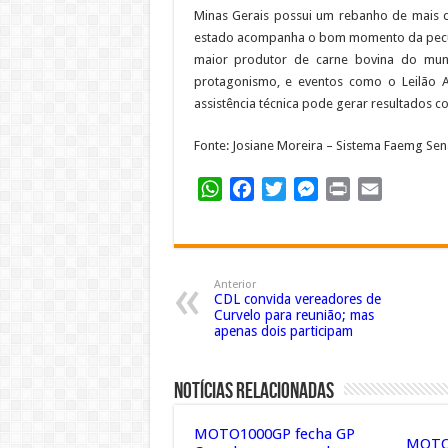
Minas Gerais possui um rebanho de mais 
estado acompanha o bom momento da pecuári
maior produtor de carne bovina do mund
protagonismo, e eventos como o Leilão 
assistência técnica pode gerar resultados co
Fonte: Josiane Moreira – Sistema Faemg Sen
WhatsApp
Facebook
Twitter
Messenger
Print
Email
Anterior
CDL convida vereadores de
Curvelo para reunião; mas
apenas dois participam
Notícias Relacionadas
MOTO1000GP fecha GP
MOTO1