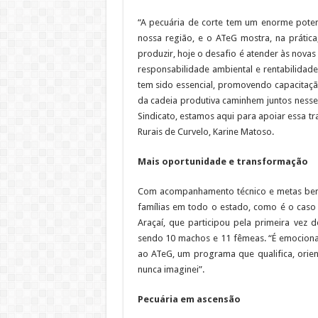
“A pecuária de corte tem um enorme poten
nossa região, e o ATeG mostra, na prática
produzir, hoje o desafio é atender às nova
responsabilidade ambiental e rentabilidad
tem sido essencial, promovendo capacitaçã
da cadeia produtiva caminhem juntos nesse 
Sindicato, estamos aqui para apoiar essa t
Rurais de Curvelo, Karine Matoso.
Mais oportunidade e transformação
Com acompanhamento técnico e metas bem d
famílias em todo o estado, como é o caso 
Araçaí, que participou pela primeira vez d
sendo 10 machos e 11 fêmeas. “É emocionan
ao ATeG, um programa que qualifica, orie
nunca imaginei”.
Pecuária em ascensão