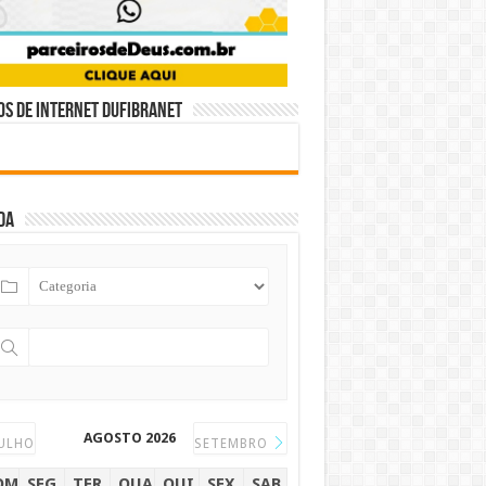
s de internet DUFIBRANET
da
AGOSTO 2026
ULHO
SETEMBRO
OM
SEG
TER
QUA
QUI
SEX
SAB