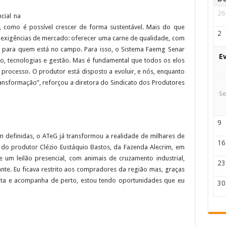
26
cial na
, como é possível crescer de forma sustentável. Mais do que
2
s exigências de mercado: oferecer uma carne de qualidade, com
e para quem está no campo. Para isso, o Sistema Faemg Senar
E
o, tecnologias e gestão. Mas é fundamental que todos os elos
processo. O produtor está disposto a evoluir, e nós, enquanto
ransformação”, reforçou a diretora do Sindicato dos Produtores
Se
9
efinidas, o ATeG já transformou a realidade de milhares de
16
do produtor Clézio Eustáquio Bastos, da Fazenda Alecrim, em
e um leilão presencial, com animais de cruzamento industrial,
23
te. Eu ficava restrito aos compradores da região mas, graças
nta e acompanha de perto, estou tendo oportunidades que eu
30