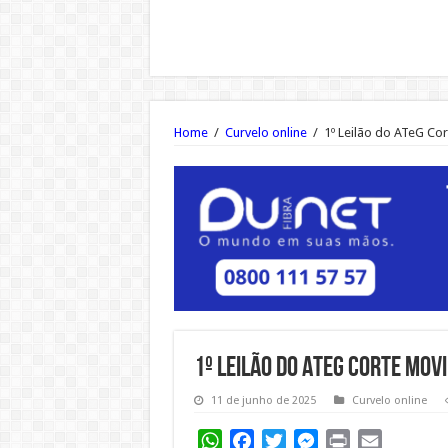
Home
/
Curvelo online
/
1º Leilão do ATeG Co
1º Leilão do ATeG Corte mov
11 de junho de 2025
Curvelo online
WhatsApp
Facebook
Twitter
Messenger
Print
Email