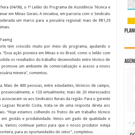
feira (04/06), o 1º Leilão do Programa de Assistência Técnica e
nar em Minas Gerais. A iniciativa, em parceria com o Sindicato
nsiderada um marco para a pecuária regional: mais de R$1,29
imais.
Plano
 Faemg
corte tem crescido muito por meio do programa, ajudando o
. “Essa ação pioneira em Minas e no Brasil, como o leilão com
olida os resultados do trabalho desenvolvido entre técnico de
Agen
 promove um ambiente de comercialização e acesso a novos
cuária mineira”, comentou.
va. Mais de 400 pessoas, entre estudantes, técnicos de campo,
 presencialmente, e 120 virtualmente; mais de 20 interessados
associaram-se aos Sindicatos Rurais da região. Para o gerente
 Lagoas Ricardo Costa, trata-se de uma resposta direta aos
is. “Hoje estamos colhendo os frutos de um trabalho técnico
o em gestão e produtividade. Vimos um gado de qualidade e
J
va. Vamos continuar juntos para que o nosso produtor esteja
porteira, para as oportunidades do setor”, completou.
D