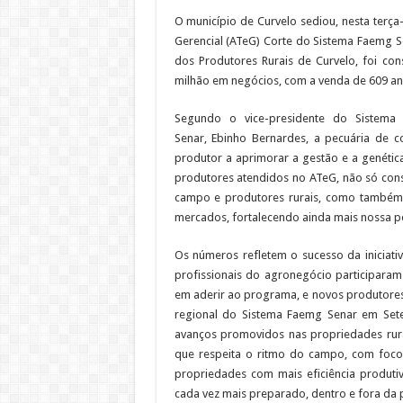
O município de Curvelo sediou, nesta terça-
Gerencial (ATeG) Corte do Sistema Faemg Se
dos Produtores Rurais de Curvelo, foi co
milhão em negócios, com a venda de 609 an
Segundo o vice-presidente do Sistema
Senar, Ebinho Bernardes, a pecuária de 
produtor a aprimorar a gestão e a genética
produtores atendidos no ATeG, não só cons
campo e produtores rurais, como também
mercados, fortalecendo ainda mais nossa pe
Os números refletem o sucesso da iniciati
profissionais do agronegócio participaram
em aderir ao programa, e novos produtores 
regional do Sistema Faemg Senar em Sete
avanços promovidos nas propriedades rura
que respeita o ritmo do campo, com foc
propriedades com mais eficiência produti
cada vez mais preparado, dentro e fora da 