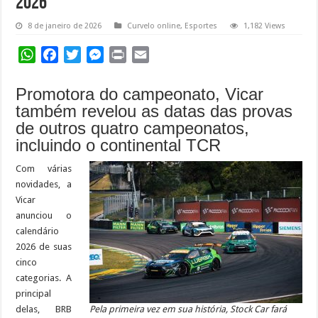
2026
8 de janeiro de 2026
Curvelo online
,
Esportes
1,182 Views
WhatsApp
Facebook
Twitter
Messenger
Print
Email
Promotora do campeonato, Vicar
também revelou as datas das provas
de outros quatro campeonatos,
incluindo o continental TCR
Com várias
novidades, a
Vicar
anunciou o
calendário
2026 de suas
cinco
categorias. A
principal
delas, BRB
Pela primeira vez em sua história, Stock Car fará