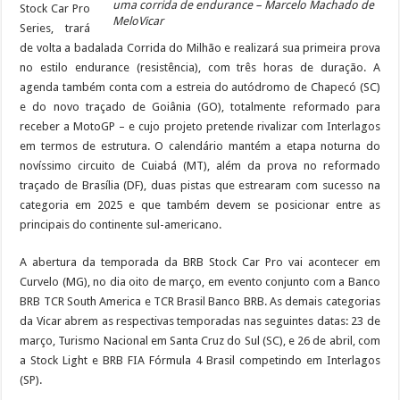
uma corrida de endurance – Marcelo Machado de
Stock Car Pro
MeloVicar
Series, trará
de volta a badalada Corrida do Milhão e realizará sua primeira prova
no estilo endurance (resistência), com três horas de duração. A
agenda também conta com a estreia do autódromo de Chapecó (SC)
e do novo traçado de Goiânia (GO), totalmente reformado para
receber a MotoGP – e cujo projeto pretende rivalizar com Interlagos
em termos de estrutura. O calendário mantém a etapa noturna do
novíssimo circuito de Cuiabá (MT), além da prova no reformado
traçado de Brasília (DF), duas pistas que estrearam com sucesso na
categoria em 2025 e que também devem se posicionar entre as
principais do continente sul-americano.
A abertura da temporada da BRB Stock Car Pro vai acontecer em
Curvelo (MG), no dia oito de março, em evento conjunto com a Banco
BRB TCR South America e TCR Brasil Banco BRB. As demais categorias
da Vicar abrem as respectivas temporadas nas seguintes datas: 23 de
março, Turismo Nacional em Santa Cruz do Sul (SC), e 26 de abril, com
a Stock Light e BRB FIA Fórmula 4 Brasil competindo em Interlagos
(SP).