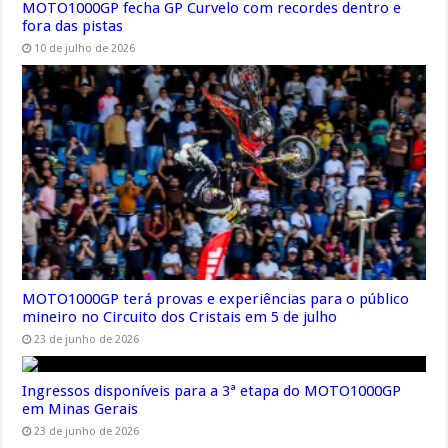
MOTO1000GP fecha GP Curvelo com recordes dentro e
fora das pistas
10 de julho de 2026
MOTO1000GP terá provas e experiências para o público
mineiro no Circuito dos Cristais em 5 de julho
23 de junho de 2026
Ingressos disponíveis para a 3ª etapa do MOTO1000GP
em Minas Gerais
23 de junho de 2026