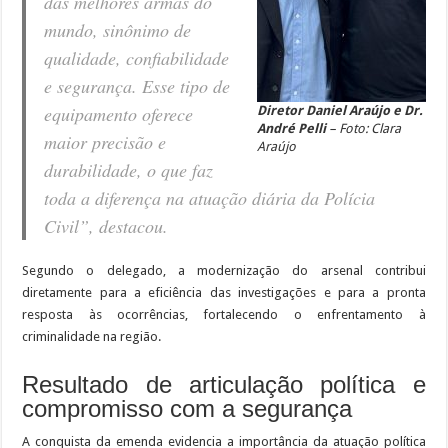
das melhores armas do
mundo, sinônimo de
qualidade, confiabilidade
e segurança. Esse tipo de
equipamento oferece
Diretor Daniel Araújo e Dr.
André Pelli
– Foto: Clara
maior precisão e
Araújo
durabilidade, o que faz
toda a diferença na atuação diária da Polícia
Civil”, destacou.
Segundo o delegado, a modernização do arsenal contribui
diretamente para a eficiência das investigações e para a pronta
resposta às ocorrências, fortalecendo o enfrentamento à
criminalidade na região.
Resultado de articulação política e
compromisso com a segurança
A conquista da emenda evidencia a importância da atuação política