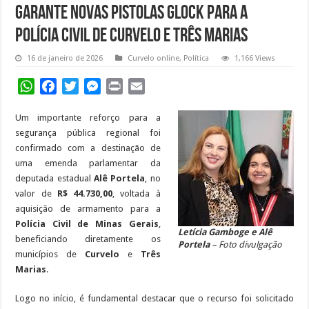
garante novas pistolas Glock para a
Polícia Civil de Curvelo e Três Marias
16 de janeiro de 2026
Curvelo online
,
Política
1,166 Views
WhatsApp
Facebook
Twitter
Messenger
Print
Email
Um importante reforço para a
segurança pública regional foi
confirmado com a destinação de
uma emenda parlamentar da
deputada estadual
Alê Portela
, no
valor de
R$ 44.730,00
, voltada à
aquisição de armamento para a
Polícia Civil de Minas Gerais
,
Letícia Gamboge e Alê
beneficiando diretamente os
Portela
– Foto divulgação
municípios de
Curvelo
e
Três
Marias
.
Logo no início, é fundamental destacar que o recurso foi solicitado