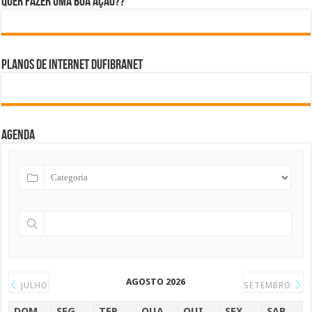
Quer fazer uma boa ação??
Planos de internet DUFIBRANET
Agenda
AGOSTO 2026
JULHO
SETEMBRO
DOM
SEG
TER
QUA
QUI
SEX
SAB