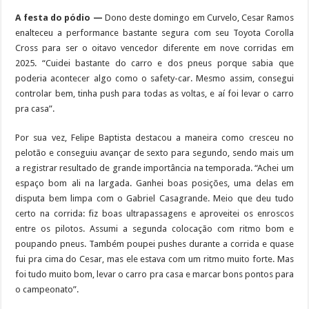
A festa do pódio —
Dono deste domingo em Curvelo, Cesar Ramos
enalteceu a performance bastante segura com seu Toyota Corolla
Cross para ser o oitavo vencedor diferente em nove corridas em
2025. “Cuidei bastante do carro e dos pneus porque sabia que
poderia acontecer algo como o safety-car. Mesmo assim, consegui
controlar bem, tinha push para todas as voltas, e aí foi levar o carro
pra casa”.
Por sua vez, Felipe Baptista destacou a maneira como cresceu no
pelotão e conseguiu avançar de sexto para segundo, sendo mais um
a registrar resultado de grande importância na temporada. “Achei um
espaço bom ali na largada. Ganhei boas posições, uma delas em
disputa bem limpa com o Gabriel Casagrande. Meio que deu tudo
certo na corrida: fiz boas ultrapassagens e aproveitei os enroscos
entre os pilotos. Assumi a segunda colocação com ritmo bom e
poupando pneus. Também poupei pushes durante a corrida e quase
fui pra cima do Cesar, mas ele estava com um ritmo muito forte. Mas
foi tudo muito bom, levar o carro pra casa e marcar bons pontos para
o campeonato”.