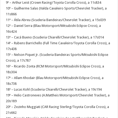
9º – Arthur Leist (Crown Racing/Toyota Corolla Cross), a 11s834
10º – Guilherme Salas (Valda Cavaleiro Sports/Chevrolet Tracker), a
11s866
11º – Átila Abreu (Scuderia Bandeiras/Chevrolet Tracker), a 15s039
12º – Daniel Serra (Blau Motorsport/Mitsubishi Eclipse Cross), a
16s424
13º – Cacá Bueno (Scuderia Chiarelli/Chevrolet Tracker), a 17s014
14º – Rubens Barrichello (Full Time Cavaleiro/Toyota Corolla Cross), a
17s438
15º – Nelson Piquet Jr. (Scuderia Bandeiras Sports/Mitsubishi Eclipse
Cross), a 17s787
16º – Ricardo Zonta (RCM Motorsport/Mitsubishi Eclipse Cross), a
18s304
17º – Allam Khodair (Blau Motorsport/Mitsubishi Eclipse Cross), a
18s738
18º – Lucas Kohl (Scuderia Chiarelli/Chevrolet Tracker), a 19s194
19º – Helio Castroneves (A.Mattheis Motorsport/Chevrolet Tracker), a
20s189
20º – Zezinho Muggiati (CAR Racing Sterling/Toyota Corolla Cross), a
21s662