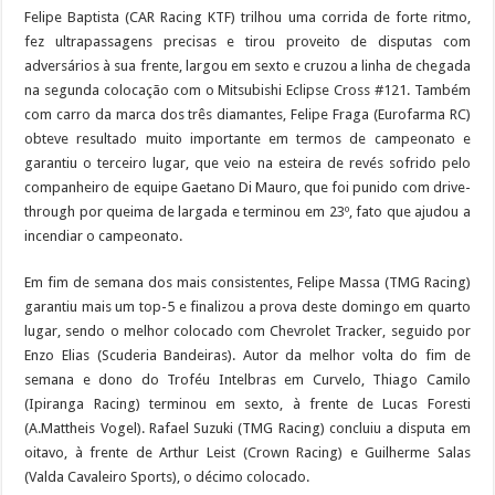
Felipe Baptista (CAR Racing KTF) trilhou uma corrida de forte ritmo,
fez ultrapassagens precisas e tirou proveito de disputas com
adversários à sua frente, largou em sexto e cruzou a linha de chegada
na segunda colocação com o Mitsubishi Eclipse Cross #121. Também
com carro da marca dos três diamantes, Felipe Fraga (Eurofarma RC)
obteve resultado muito importante em termos de campeonato e
garantiu o terceiro lugar, que veio na esteira de revés sofrido pelo
companheiro de equipe Gaetano Di Mauro, que foi punido com drive-
through por queima de largada e terminou em 23º, fato que ajudou a
incendiar o campeonato.
Em fim de semana dos mais consistentes, Felipe Massa (TMG Racing)
garantiu mais um top-5 e finalizou a prova deste domingo em quarto
lugar, sendo o melhor colocado com Chevrolet Tracker, seguido por
Enzo Elias (Scuderia Bandeiras). Autor da melhor volta do fim de
semana e dono do Troféu Intelbras em Curvelo, Thiago Camilo
(Ipiranga Racing) terminou em sexto, à frente de Lucas Foresti
(A.Mattheis Vogel). Rafael Suzuki (TMG Racing) concluiu a disputa em
oitavo, à frente de Arthur Leist (Crown Racing) e Guilherme Salas
(Valda Cavaleiro Sports), o décimo colocado.