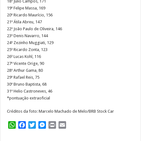
18º Julio Campos, 171
19º Felipe Massa, 169
20º Ricardo Maurício, 156
21º Átila Abreu, 147
22º João Paulo de Oliveira, 146
23º Denis Navarro, 144
24º Zezinho Muggiati, 129
25º Ricardo Zonta, 123
26º Lucas Kohl, 116
27º Vicente Orige, 90
28º Arthur Gama, 80
29º Rafael Reis, 75
30º Bruno Baptista, 68
31º Helio Castroneves, 46
*pontuação extraoficial
Créditos da foto: Marcelo Machado de Melo/BRB Stock Car
WhatsApp
Facebook
Twitter
Messenger
Print
Email