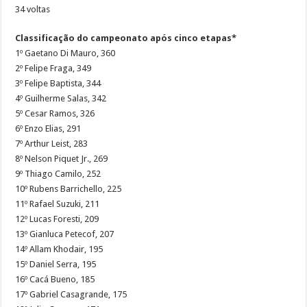
34 voltas
Classificação do campeonato após cinco etapas*
1º Gaetano Di Mauro, 360
2º Felipe Fraga, 349
3º Felipe Baptista, 344
4º Guilherme Salas, 342
5º Cesar Ramos, 326
6º Enzo Elias, 291
7º Arthur Leist, 283
8º Nelson Piquet Jr., 269
9º Thiago Camilo, 252
10º Rubens Barrichello, 225
11º Rafael Suzuki, 211
12º Lucas Foresti, 209
13º Gianluca Petecof, 207
14º Allam Khodair, 195
15º Daniel Serra, 195
16º Cacá Bueno, 185
17º Gabriel Casagrande, 175