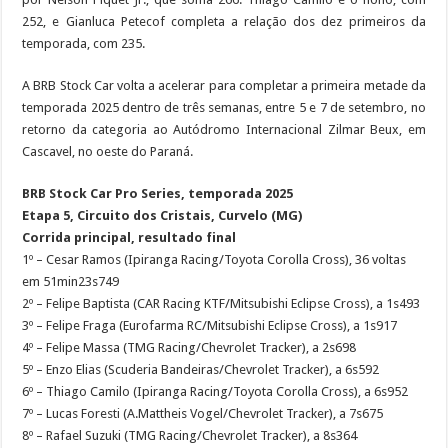
252, e Gianluca Petecof completa a relação dos dez primeiros da
temporada, com 235.
A BRB Stock Car volta a acelerar para completar a primeira metade da
temporada 2025 dentro de três semanas, entre 5 e 7 de setembro, no
retorno da categoria ao Autódromo Internacional Zilmar Beux, em
Cascavel, no oeste do Paraná.
BRB Stock Car Pro Series, temporada 2025
Etapa 5, Circuito dos Cristais, Curvelo (MG)
Corrida principal, resultado final
1º – Cesar Ramos (Ipiranga Racing/Toyota Corolla Cross), 36 voltas
em 51min23s749
2º – Felipe Baptista (CAR Racing KTF/Mitsubishi Eclipse Cross), a 1s493
3º – Felipe Fraga (Eurofarma RC/Mitsubishi Eclipse Cross), a 1s917
4º – Felipe Massa (TMG Racing/Chevrolet Tracker), a 2s698
5º – Enzo Elias (Scuderia Bandeiras/Chevrolet Tracker), a 6s592
6º – Thiago Camilo (Ipiranga Racing/Toyota Corolla Cross), a 6s952
7º – Lucas Foresti (A.Mattheis Vogel/Chevrolet Tracker), a 7s675
8º – Rafael Suzuki (TMG Racing/Chevrolet Tracker), a 8s364