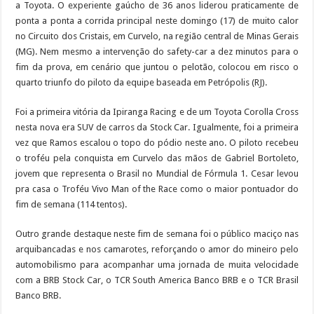
a Toyota. O experiente gaúcho de 36 anos liderou praticamente de
ponta a ponta a corrida principal neste domingo (17) de muito calor
no Circuito dos Cristais, em Curvelo, na região central de Minas Gerais
(MG). Nem mesmo a intervenção do safety-car a dez minutos para o
fim da prova, em cenário que juntou o pelotão, colocou em risco o
quarto triunfo do piloto da equipe baseada em Petrópolis (RJ).
Foi a primeira vitória da Ipiranga Racing e de um Toyota Corolla Cross
nesta nova era SUV de carros da Stock Car. Igualmente, foi a primeira
vez que Ramos escalou o topo do pódio neste ano. O piloto recebeu
o troféu pela conquista em Curvelo das mãos de Gabriel Bortoleto,
jovem que representa o Brasil no Mundial de Fórmula 1. Cesar levou
pra casa o Troféu Vivo Man of the Race como o maior pontuador do
fim de semana (114 tentos).
Outro grande destaque neste fim de semana foi o público maciço nas
arquibancadas e nos camarotes, reforçando o amor do mineiro pelo
automobilismo para acompanhar uma jornada de muita velocidade
com a BRB Stock Car, o TCR South America Banco BRB e o TCR Brasil
Banco BRB.