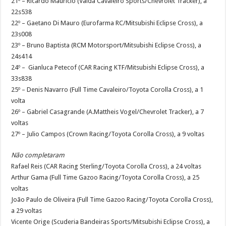
21º – Ricardo Maurício (Valda Cavaleiro Sports/Chevrolet Tracker), a
22s538
22º – Gaetano Di Mauro (Eurofarma RC/Mitsubishi Eclipse Cross), a
23s008
23º – Bruno Baptista (RCM Motorsport/Mitsubishi Eclipse Cross), a
24s414
24º – Gianluca Petecof (CAR Racing KTF/Mitsubishi Eclipse Cross), a
33s838
25º – Denis Navarro (Full Time Cavaleiro/Toyota Corolla Cross), a 1
volta
26º – Gabriel Casagrande (A.Mattheis Vogel/Chevrolet Tracker), a 7
voltas
27º – Julio Campos (Crown Racing/Toyota Corolla Cross), a 9 voltas
Não completaram
Rafael Reis (CAR Racing Sterling/Toyota Corolla Cross), a 24 voltas
Arthur Gama (Full Time Gazoo Racing/Toyota Corolla Cross), a 25
voltas
João Paulo de Oliveira (Full Time Gazoo Racing/Toyota Corolla Cross),
a 29 voltas
Vicente Orige (Scuderia Bandeiras Sports/Mitsubishi Eclipse Cross), a