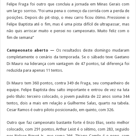
Felipe Fraga foi outro que concluiu a jornada em Minas Gerais com
um largo sorriso. “Foi uma pena o começo da corrida com a perda de
posições. Depois do pit-stop, o meu carro ficou ótimo. Pressionei o
Felipe Baptista até o fim, mas é uma pista difícil de ultrapassar, mas
não quis arriscar muito e pensei no campeonato. Muito feliz com o
fim de semana”
Campeonato aberto —
Os resultados deste domingo mudaram
completamente o cenário da temporada. Se o sábado teve Gaetano
Di Mauro na liderança com vantagem de 47 pontos, tal diferença foi
reduzida para apenas 11 tentos.
Di Mauro tem 360 pontos, contra 349 de Fraga, seu companheiro de
equipe. Felipe Baptista deu salto importante e entrou de vez na luta
pelo título: terceiro colocado, o jovem paulista de 22 anos soma 344
tentos, dois a mais em relação a Guilherme Salas, quarto na tabela.
Cesar Ramos é outro piloto posicionado, em quinto, com 326.
Outro que faz campeonato bastante forte é Enzo Elias, sexto melhor
colocado, com 291 pontos. Arthur Leist é o sétimo, com 283, seguido
por Nelson Piquet Jr., que soma 266. Thiago Camilo é o nono, com