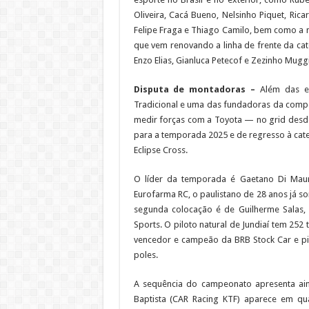
Oliveira, Cacá Bueno, Nelsinho Piquet, Rica
Felipe Fraga e Thiago Camilo, bem como a 
que vem renovando a linha de frente da cat
Enzo Elias, Gianluca Petecof e Zezinho Mugg
Disputa de montadoras –
Além das e
Tradicional e uma das fundadoras da compe
medir forças com a Toyota — no grid desde
para a temporada 2025 e de regresso à cat
Eclipse Cross.
O líder da temporada é Gaetano Di Maur
Eurofarma RC, o paulistano de 28 anos já s
segunda colocação é de Guilherme Salas, 
Sports. O piloto natural de Jundiaí tem 252
vencedor e campeão da BRB Stock Car e pi
poles.
A sequência do campeonato apresenta aind
Baptista (CAR Racing KTF) aparece em qua