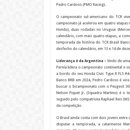
Pedro Cardoso (PMO Racing).
O campeonato sul-americano do TCR vive
campeonato já acelerou em quatro etapas na
Hondo), duas rodadas no Uruguai (Mercedes
calendário, com mais quatro etapas, a come
temporada da história do TCR Brasil Banco
desfecho do calendário, em 13 e 14 de dez
Liderança é da Argentina –
Vindo de uma 
Pernía lidera o campeonato continental e s
a bordo do seu Honda Civic Type R FL5 #
Banco BRB em 2024, Pedro Cardoso é vice-l
buscar o bicampeonato com o Peugeot 308
Nelson Piquet Jr. (Squadra Martino) é o
seguido pelo compatriota Raphael Reis (W2 P
da competição.
O Brasil ainda conta com dois jovens entre
disputar a temporada, a catarinense Mar