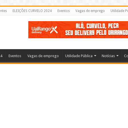
ntes
ELEIÇÕES CURVELO 2024
Eventos
Vagas de emprego
Utilidade P
24
Eventos
Vagas de emprego
Utilidade Pública
Notícias
Co