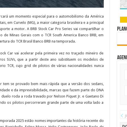
rcará um momento especial para o automobilismo da América
tais, em Curvelo (MG), a maior categoria brasileira e a principal
Plano
orte a motor. A BRB Stock Car Pro Series vai compartilhar o
tado de Minas Gerais com o TCR South America Banco BRB, em
ertura do TCR Brasil Banco BRB na temporada.
ock Car vai acelerar pela primeira vez no traçado mineiro de
Agen
ros SUVs, que a partir deste ano substituem os modelos de
rio TCR, cujo grid de pilotos de várias nacionalidades nunca
ar tem se provado bem mais rápida que a versão dos sedans,
idade e da imprevisibilidade, marcas que fazem parte do DNA
l duelo roda a roda travado por Nelson Piquet Jr. e Gaetano Di
ando os pilotos percorreram grande parte de uma volta lado a
J
temporada 2025 estão nomes importantes da história recente do
D
ns Barrichello, Felipe Massa, Helio Castroneves, João Paulo de