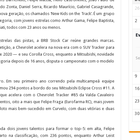
rdo Zonta, Daniel Serra, Ricardo Maurício, Gabriel Casagrande,
26
nova geração, os chamados ‘New Kids on the Track’. É um grupo
egoria, com jovens estrelas como Arthur Gama, Felipe Baptista,
2
iati, todos com 23 anos ou menos.
E
strelas das pistas, a BRB Stock Car reúne grandes marcas.
tição, a Chevrolet acelera na nova era com o SUV Tracker para
 2020 — e seu Corolla Cross, enquanto a Mitsubishi, novidade
Se
egoria depois de 16 anos, disputa o campeonato com o modelo
9
o. Em seu primeiro ano correndo pela multicampeã equipe
omou 294 pontos a bordo do seu Mitsubishi Eclipse Cross #11. A
16
que acelera com o Chevrolet Tracker #85 da Valda Cavaleiro
23
 tentos, oito a mais que Felipe Fraga (Eurofarma RC), mais jovem
loto mais bem-sucedido em Curvelo, com duas vitórias e duas
30
a dois jovens talentos para formar o top-5: em alta, Felipe
rto na classificação, com 236 pontos, enquanto Arthur Leist