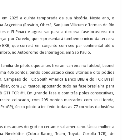
 em 2025 a quinta temporada da sua história. Neste ano, o
 Argentina (Rosário, Oberá, San Juan Villicum e Termas de Río
 e El Pinar) e agora vai para a decisiva fase brasileira do
çar por Curvelo, que representará também o início da terceira
 BRB, que correrá em conjunto com seu par continental até o
embro, no Autódromo de Interlagos, em São Paulo.
família de pilotos que antes fizeram carreira no futebol, Leonel
oma 406 pontos, tendo conquistado cinco vitórias e oito pódios
44. Campeão do TCR South America Banco BRB e do TCR Brasil
íder, com 321 tentos, apostando tudo na fase brasileira para
 GTI TCR #1. Em grande fase e com três poles consecutivas,
 terceiro colocado, com 295 pontos marcados com seu Honda,
roGP), único piloto a ter feito todas as 77 corridas da história
 os destaques do grid no certame sul-americano. Única mulher a
ia Nienkötter (Cobra Racing Team, Toyota Corolla TCR), de