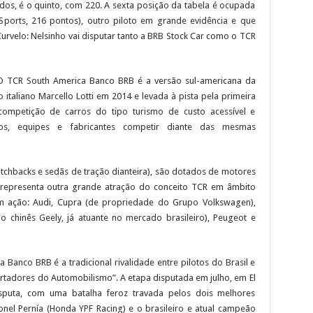
dos, é o quinto, com 220. A sexta posição da tabela é ocupada
 Sports, 216 pontos), outro piloto em grande evidência e que
urvelo: Nelsinho vai disputar tanto a BRB Stock Car como o TCR
O TCR South America Banco BRB é a versão sul-americana da
 italiano Marcello Lotti em 2014 e levada à pista pela primeira
competição de carros do tipo turismo de custo acessível e
otos, equipes e fabricantes competir diante das mesmas
tchbacks e sedãs de tração dianteira), são dotados de motores
e representa outra grande atração do conceito TCR em âmbito
em ação: Audi, Cupra (de propriedade do Grupo Volkswagen),
 chinês Geely, já atuante no mercado brasileiro), Peugeot e
Banco BRB é a tradicional rivalidade entre pilotos do Brasil e
ertadores do Automobilismo”. A etapa disputada em julho, em El
isputa, com uma batalha feroz travada pelos dois melhores
el Pernía (Honda YPF Racing) e o brasileiro e atual campeão