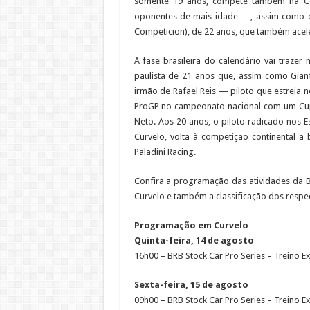
somente 19 anos, compete também na Co
oponentes de mais idade —, assim como o 
Competicion), de 22 anos, que também aceler
A fase brasileira do calendário vai traze
paulista de 21 anos que, assim como Gianf
irmão de Rafael Reis — piloto que estreia 
ProGP no campeonato nacional com um Cup
Neto. Aos 20 anos, o piloto radicado nos 
Curvelo, volta à competição continental a
Paladini Racing.
Confira a programação das atividades da 
Curvelo e também a classificação dos resp
Programação em Curvelo
Quinta-feira, 14 de agosto
16h00 – BRB Stock Car Pro Series – Treino Ex
Sexta-feira, 15 de agosto
09h00 – BRB Stock Car Pro Series – Treino Ex