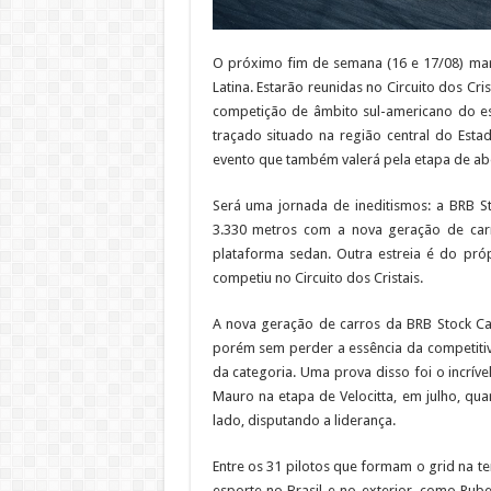
O próximo fim de semana (16 e 17/08) ma
Latina. Estarão reunidas no Circuito dos Cris
competição de âmbito sul-americano do esp
traçado situado na região central do Es
evento que também valerá pela etapa de ab
Será uma jornada de ineditismos: a BRB St
3.330 metros com a nova geração de car
plataforma sedan. Outra estreia é do próp
competiu no Circuito dos Cristais.
A nova geração de carros da BRB Stock C
porém sem perder a essência da competitiv
da categoria. Uma prova disso foi o incríve
Mauro na etapa de Velocitta, em julho, qu
lado, disputando a liderança.
Entre os 31 pilotos que formam o grid na 
esporte no Brasil e no exterior, como Rube