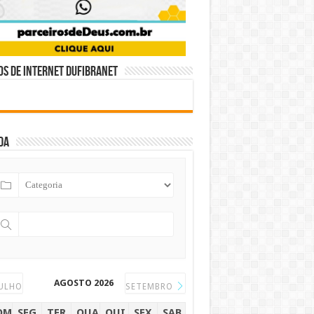
s de internet DUFIBRANET
da
AGOSTO 2026
ULHO
SETEMBRO
OM
SEG
TER
QUA
QUI
SEX
SAB