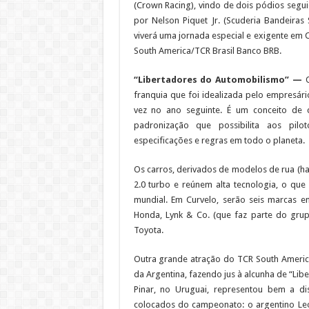
(Crown Racing), vindo de dois pódios segui
por Nelson Piquet Jr. (Scuderia Bandeiras
viverá uma jornada especial e exigente em C
South America/TCR Brasil Banco BRB.
“Libertadores do Automobilismo” —
franquia que foi idealizada pelo empresário
vez no ano seguinte. É um conceito de 
padronização que possibilita aos pil
especificações e regras em todo o planeta.
Os carros, derivados de modelos de rua (ha
2.0 turbo e reúnem alta tecnologia, o qu
mundial. Em Curvelo, serão seis marcas 
Honda, Lynk & Co. (que faz parte do grupo
Toyota.
Outra grande atração do TCR South America 
da Argentina, fazendo jus à alcunha de “Lib
Pinar, no Uruguai, representou bem a d
colocados do campeonato: o argentino Leon