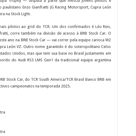
pa Trophy — disputa à parte que mescla jovens pilotos e
paulistano Enzo Gianfratti (G Racing Motorsport, Cupra León
a na Stock Light.
r mais pilotos ao grid do TCR. Um dos confirmados é Léo Reis,
ratti, corre também na divisão de acesso à BRB Stock Car. O
neste ano na BRB Stock Car — vai correr pela equipe carioca W2
ra León VZ. Outro nome garantido é do soteropolitano Celso
Estados Unidos, mas que tem sua base no Brasil justamente em
 bordo do Audi RS3 LMS Gen1 da tradicional equipe argentina
BRB Stock Car, do TCR South America/TCR Brasil Banco BRB em
ectivos campeonatos na temporada 2025.
tra
tra