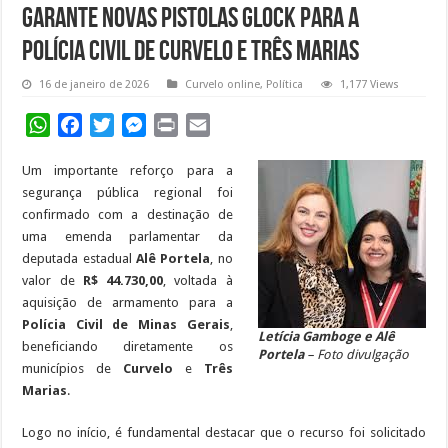
garante novas pistolas Glock para a
Polícia Civil de Curvelo e Três Marias
16 de janeiro de 2026
Curvelo online
,
Política
1,177 Views
WhatsApp
Facebook
Twitter
Messenger
Print
Email
Um importante reforço para a
segurança pública regional foi
confirmado com a destinação de
uma emenda parlamentar da
deputada estadual
Alê Portela
, no
valor de
R$ 44.730,00
, voltada à
aquisição de armamento para a
Polícia Civil de Minas Gerais
,
Letícia Gamboge e Alê
beneficiando diretamente os
Portela
– Foto divulgação
municípios de
Curvelo
e
Três
Marias
.
Logo no início, é fundamental destacar que o recurso foi solicitado