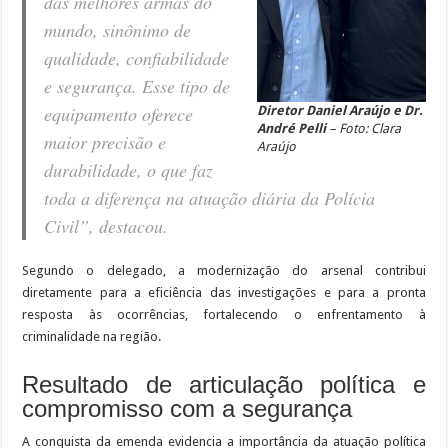
das melhores armas do
mundo, sinônimo de
qualidade, confiabilidade
e segurança. Esse tipo de
equipamento oferece
Diretor Daniel Araújo e Dr.
André Pelli
– Foto: Clara
maior precisão e
Araújo
durabilidade, o que faz
toda a diferença na atuação diária da Polícia
Civil”, destacou.
Segundo o delegado, a modernização do arsenal contribui
diretamente para a eficiência das investigações e para a pronta
resposta às ocorrências, fortalecendo o enfrentamento à
criminalidade na região.
Resultado de articulação política e
compromisso com a segurança
A conquista da emenda evidencia a importância da atuação política