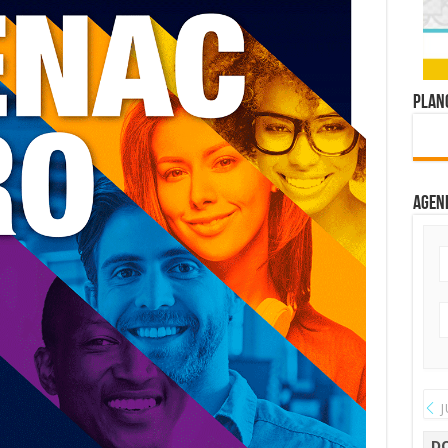
Plano
Agen
J
D