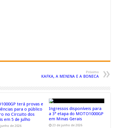
Próximo
KAFKA, A MENINA E A BONECA
000GP terá provas e
Ingressos disponíveis para
iências para o público
a 3ª etapa do MOTO1000GP
ro no Circuito dos
em Minas Gerais
is em 5 de julho
23 de junho de 2026
 junho de 2026