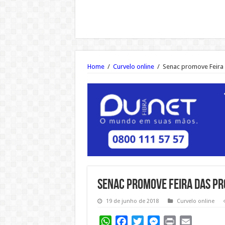
Home
/
Curvelo online
/
Senac promove Feira 
Senac promove Feira das Pr
19 de junho de 2018
Curvelo online
WhatsApp
Facebook
Twitter
Messenger
Print
Email