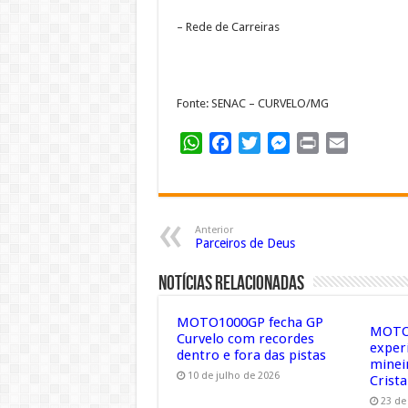
– Rede de Carreiras
Fonte: SENAC – CURVELO/MG
WhatsApp
Facebook
Twitter
Messenger
Print
Email
Anterior
Parceiros de Deus
Notícias Relacionadas
MOTO1000GP fecha GP
MOTO1
Curvelo com recordes
exper
dentro e fora das pistas
minei
10 de julho de 2026
Crista
23 de