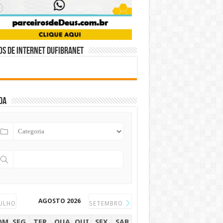
s de internet DUFIBRANET
da
AGOSTO 2026
ULHO
SETEMBRO
OM
SEG
TER
QUA
QUI
SEX
SAB