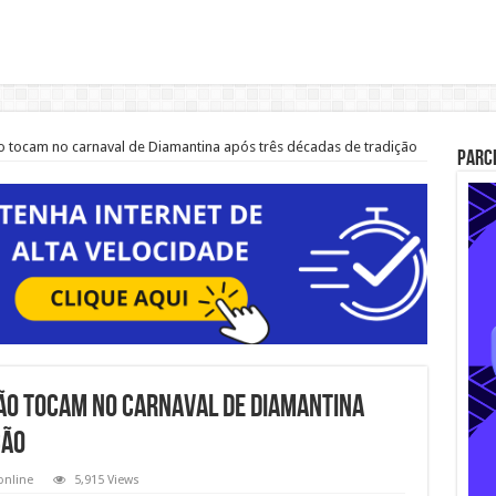
o tocam no carnaval de Diamantina após três décadas de tradição
Parc
ão tocam no carnaval de Diamantina
ção
online
5,915 Views