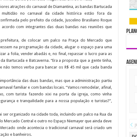
iores atrações do carnaval de Diamantina, as bandas Bartucada
 multidão no carnaval da cidade histórica estão fora da
onfirmada pelo prefeito da cidade, Juscelino Brasiliano Roque
m acordo com integrantes das duas bandas nas reuniões que
Plano
a prefeitura, de colocar um palco na Praça do Mercado que
tivessem na programação da cidade, alugar o espaço para uma
ar a folia, vender abadás e, no final, repassar o lucro para as
 da Bartucada e Batcaverna. “Era a proposta que a gente tinha,
Agen
 e não temos verba para bancar os R$ 45 mil que cada banda
importância das duas bandas, mas que a administração partiu
rnaval familiar e com bandas locais. “Vamos remodelar, afinal,
, com turista fazendo xixi na porta da igreja, como vinha
urança e tranquilidade para a nossa população e turistas?”,
i ser organizado na cidade toda, incluindo um palco na Rua da
o Mercado Central e outro no Espaço Niemayer que ainda deve
J
 Mercado onde acontecia o tradicional carnaval será criado um
tação e banheiros.
D