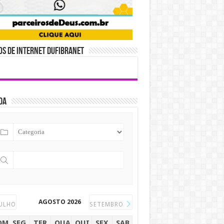
s de internet DUFIBRANET
da
AGOSTO 2026
ULHO
SETEMBRO
OM
SEG
TER
QUA
QUI
SEX
SAB