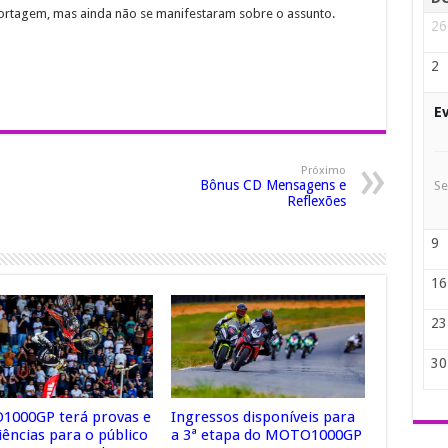
rtagem, mas ainda não se manifestaram sobre o assunto.
26
2
E
Próximo
Bônus CD Mensagens e
Se
Reflexões
9
16
23
30
000GP terá provas e
Ingressos disponíveis para
iências para o público
a 3ª etapa do MOTO1000GP