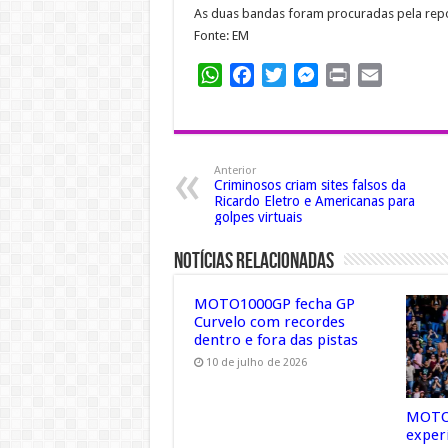
As duas bandas foram procuradas pela repo
Fonte: EM
WhatsApp
Facebook
Twitter
Messenger
Print
Email
Anterior
Criminosos criam sites falsos da
Ricardo Eletro e Americanas para
golpes virtuais
Notícias Relacionadas
MOTO1000GP fecha GP
Curvelo com recordes
dentro e fora das pistas
10 de julho de 2026
MOTO1
exper