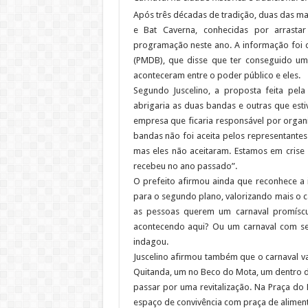
Após três décadas de tradição, duas das ma
e Bat Caverna, conhecidas por arrastar
programação neste ano. A informação foi c
(PMDB), que disse que ter conseguido u
aconteceram entre o poder público e eles.
Segundo Juscelino, a proposta feita pel
abrigaria as duas bandas e outras que es
empresa que ficaria responsável por organiz
bandas não foi aceita pelos representantes
mas eles não aceitaram. Estamos em crise
recebeu no ano passado”.
O prefeito afirmou ainda que reconhece a 
para o segundo plano, valorizando mais o ca
as pessoas querem um carnaval promíscuo
acontecendo aqui? Ou um carnaval com seg
indagou.
Juscelino afirmou também que o carnaval va
Quitanda, um no Beco do Mota, um dentro d
passar por uma revitalização. Na Praça do
espaço de convivência com praça de alimen