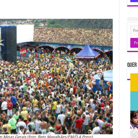
Quer 
em Minas Gerais (foto: Beto Magalhães/EM/D.A.Press)