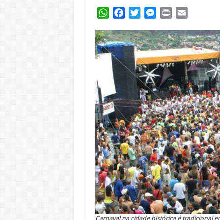
WhatsApp
Facebook
Twitter
Messenger
Print
Email
Carnaval na cidade histórica é tradicional 