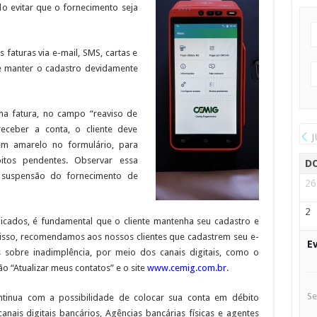
o evitar que o fornecimento seja
 faturas via e-mail, SMS, cartas e
nte manter o cadastro devidamente
a fatura, no campo “reaviso de
receber a conta, o cliente deve
J
em amarelo no formulário, para
ébitos pendentes. Observar essa
D
r suspensão do fornecimento de
26
2
icados, é fundamental que o cliente mantenha seu cadastro e
r isso, recomendamos aos nossos clientes que cadastrem seu e-
E
 sobre inadimplência, por meio dos canais digitais, como o
o “Atualizar meus contatos” e o site
www.cemig.com.br
.
Se
ntinua com a possibilidade de colocar sua conta em débito
nais digitais bancários, Agências bancárias físicas e agentes