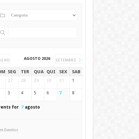
AGOSTO 2026
ULHO
SETEMBRO
OM
SEG
TER
QUA
QUI
SEX
SAB
27
28
29
30
31
1
3
4
5
6
7
8
vents for
7
agosto
m Eventos