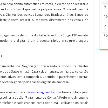
ão pelo débito automático em conta, o cliente pode realizar o
9
izando o código disponível na própria fatura. O procedimento é
 vez. Clientes dos bancos Santander, Bradesco, Itaú, Banco do
16
rdeste podem realizar o cadastro diretamente nos canais de
23
s pagamentos de forma digital, utilizando o código PIX emitido
30
 moderno e digital, é um processo rápido e seguro”, sugere
os
ampanha de Negociação oferecendo a todos os clientes
 dos débitos em até 12 parcelas mensais, sem juros, via cartão
ntos ativos com a companhia. Contudo, o parcelamento nestas
 optar negociar pelos canais digitais da empresa.
eve acessar o site (
www.cemig.com.br
) ou fazer contato pelo
 escolher a opção “Pagamento de Contas”. Preferencialmente, o
e telefone e cadastrar sua conta por e-mail, utilizando os canais