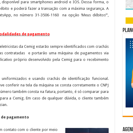
o, disponível para smartphones android e IOS. Dessa forma, o
 débito e poderá fazer a transação com a máxima segurança. A
atsApp, no número 31-3506-1160 na opção ‘Meus débitos’”,
Plano
modalidades de pagamento
letricistas da Cemig estarão sempre identificados com crachás
as contratadas e portarão uma máquina de pagamentos via
licativo próprio desenvolvido pela Cemig para o recebimento
 uniformizados e usando crachás de identificação funcional.
eve conferir na tela da máquina se consta corretamente o CNPJ
 número também consta na fatura, portanto, é só comparar para
 para a Cemig. Em caso de qualquer dúvida, o cliente também
cian.
s de pagamento
Agen
em contato com o cliente por meio