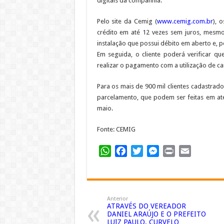
digitais da companhia.
Pelo site da Cemig (
www.cemig.com.br
), 
crédito em até 12 vezes sem juros, mesmo 
instalação que possui débito em aberto e, 
Em seguida, o cliente poderá verificar qu
realizar o pagamento com a utilização de ca
Para os mais de 900 mil clientes cadastrados
parcelamento, que podem ser feitas em até
maio.
Fonte: CEMIG
WhatsApp
Facebook
Twitter
Messenger
Print
Email
Anterior
ATRAVÉS DO VEREADOR
DANIEL ARAÚJO E O PREFEITO
LUIZ PAULO, CURVELO