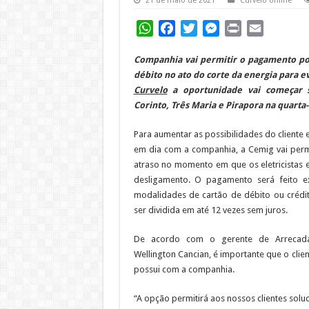
21 de maio de 2021
Curvelo online
WhatsApp
Facebook
Twitter
Messenger
Print
Email
Companhia vai permitir o pagamento po
débito no ato do corte da energia para e
Curvelo
a oportunidade vai começar s
Corinto, Três Maria e Pirapora na quarta-
Para aumentar as possibilidades do cliente 
em dia com a companhia, a Cemig vai perm
atraso no momento em que os eletricistas e
desligamento. O pagamento será feito e
modalidades de cartão de débito ou crédi
ser dividida em até 12 vezes sem juros.
De acordo com o gerente de Arrecada
Wellington Cancian, é importante que o clie
possui com a companhia.
“A opção permitirá aos nossos clientes so