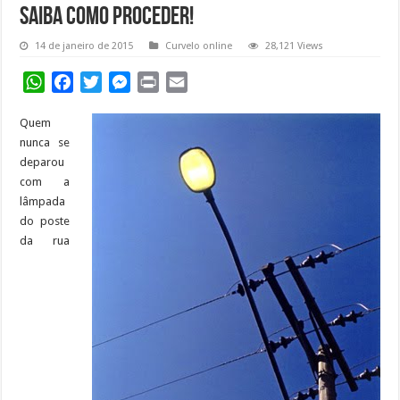
Saiba como proceder!
14 de janeiro de 2015
Curvelo online
28,121 Views
WhatsApp
Facebook
Twitter
Messenger
Print
Email
Quem
nunca se
deparou
com a
lâmpada
do poste
da rua