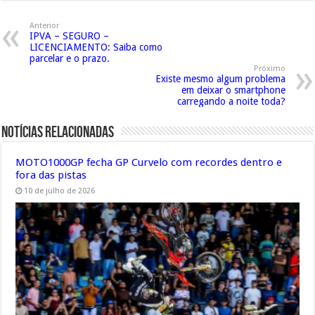
Anterior
IPVA – SEGURO –
LICENCIAMENTO: Saiba como
parcelar e o prazo.
Próximo
Existe mesmo algum problema
em deixar o smartphone
carregando a noite toda?
Notícias Relacionadas
MOTO1000GP fecha GP Curvelo com recordes dentro e
fora das pistas
10 de julho de 2026