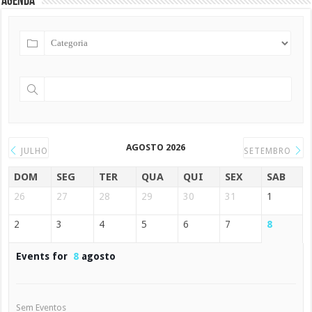
Agenda
AGOSTO 2026
JULHO
SETEMBRO
DOM
SEG
TER
QUA
QUI
SEX
SAB
26
27
28
29
30
31
1
2
3
4
5
6
7
8
Events for
8
agosto
Sem Eventos