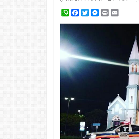
13 de fevereiro de 2019
Curvelo online
,
WhatsApp
Facebook
Twitter
Messenger
Print
Email