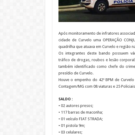
Após monitoramento de infratores associado
cidade de Curvelo uma OPERAÇÃO CONJUN
quadrilha que atuava em Curvelo e região n
Os integrantes deste bando possuem vá
tráfico de drogas, roubos e lesão corpora
também identificado como chefe do crime 
presídio de Curvelo.
Houve o empenho do 42º BPM de Curvelo e
Contagem/MG com 08 viaturas e 25 Policiais 
SALDO :
• 02 autores presos;
• 117 barras de maconha;
• 01 veículo FIAT STRADA;
• 01 pistola 9m;
• 03 celulares;