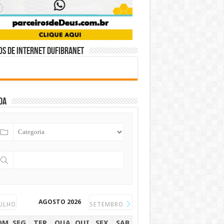
s de internet DUFIBRANET
da
AGOSTO 2026
ULHO
SETEMBRO
OM
SEG
TER
QUA
QUI
SEX
SAB