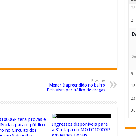
26
2
E
Se
9
Próximo
Menor é apreendido no bairro
16
Bela Vista por tráfico de drogas
23
30
000GP terá provas e
Ingressos disponíveis para
iências para o público
a 3ª etapa do MOTO1000GP
ro no Circuito dos
em Minas Gerais
is em 5 de julho