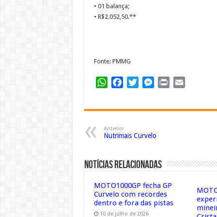
• 01 balança;
• R$2.052,50.**
Fonte: PMMG
WhatsApp
Facebook
Twitter
Messenger
Print
Email
Anterior
Nutrimais Curvelo
Notícias Relacionadas
MOTO1000GP fecha GP
MOTO1
Curvelo com recordes
exper
dentro e fora das pistas
minei
10 de julho de 2026
Crista