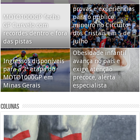
MOTO1000GP terá
provas e experiências
MOTO1000GP fecha
para o público
GP Curvelo com
mineiro no Circuito
recordes dentro e fora
dos Cristais em 5 de
das pistas
julho
Obesidade infantil
Ingressos disponíveis
avança no país e
para a 3ª etapa do
exige atenção
MOTO1000GP em
precoce, alerta
Minas Gerais
especialista
COLUNAS