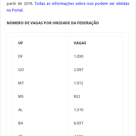
partir de 2018.
Todas as informações sobre isso podem ser obtidas
no Portal
.
NÚMERO DE VAGAS POR UNIDADE DA FEDERAÇÃO
UF
VAGAS
DF
1.030
GO
2.097
MT
1.012
MS
832
AL
1.310
BA
6.037