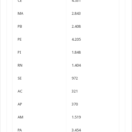
CE
4.531
MA
2.843
PB
2.408
PE
4.205
PI
1.848
RN
1.404
SE
972
AC
321
AP
370
AM
1.519
PA
3.454