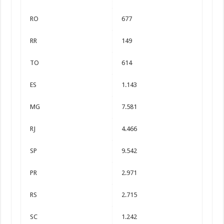
RO
677
RR
149
TO
614
ES
1.143
MG
7.581
RJ
4.466
SP
9.542
PR
2.971
RS
2.715
SC
1.242