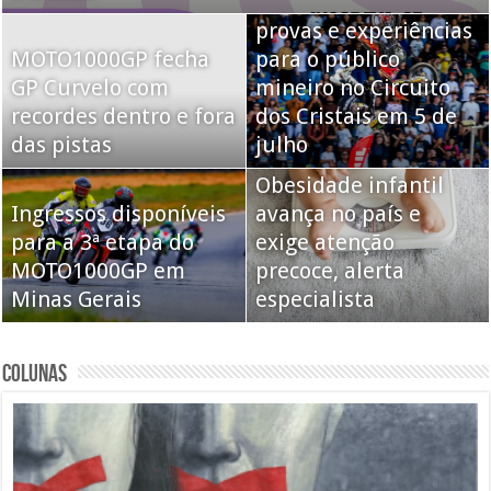
MOTO1000GP terá
provas e experiências
MOTO1000GP fecha
para o público
GP Curvelo com
mineiro no Circuito
recordes dentro e fora
dos Cristais em 5 de
das pistas
julho
Obesidade infantil
Ingressos disponíveis
avança no país e
para a 3ª etapa do
exige atenção
MOTO1000GP em
precoce, alerta
Minas Gerais
especialista
COLUNAS