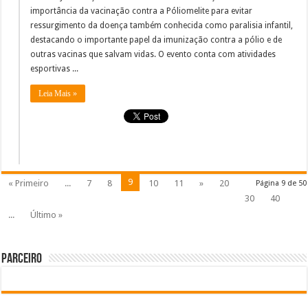
importância da vacinação contra a Póliomelite para evitar
ressurgimento da doença também conhecida como paralisia infantil,
destacando o importante papel da imunização contra a pólio e de
outras vacinas que salvam vidas. O evento conta com atividades
esportivas ...
Leia Mais »
9
« Primeiro
...
7
8
10
11
»
20
Página 9 de 50
30
40
...
Último »
Parceiro