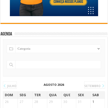
Agenda
AGOSTO 2026
JULHO
SETEMBRO
DOM
SEG
TER
QUA
QUI
SEX
SAB
26
27
28
29
30
31
1