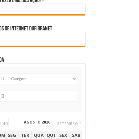
fazer uma boa ação??
s de internet DUFIBRANET
da
AGOSTO 2026
ULHO
SETEMBRO
OM
SEG
TER
QUA
QUI
SEX
SAB