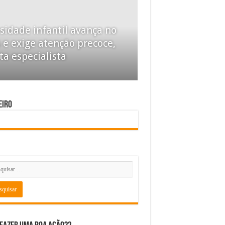
sidade infantil avança no
 e exige atenção precoce,
ta especialista
eiro