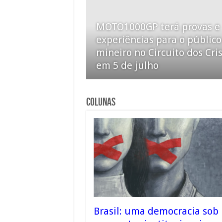
MOTO1000GP terá provas e
experiências para o público
mineiro no Circuito dos Cris
em 5 de julho
COLUNAS
Brasil: uma democracia sob