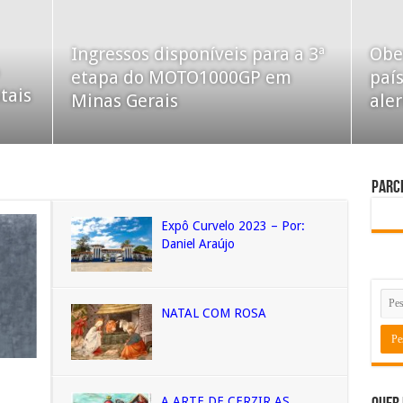
Ingressos disponíveis para a 3ª
Obe
etapa do MOTO1000GP em
país
tais
Minas Gerais
aler
Parc
Expô Curvelo 2023 – Por:
Daniel Araújo
NATAL COM ROSA
A ARTE DE CERZIR AS