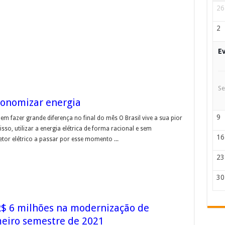
26
2
E
Se
conomizar energia
9
fazer grande diferença no final do mês O Brasil vive a sua pior
isso, utilizar a energia elétrica de forma racional e sem
16
etor elétrico a passar por esse momento ...
23
30
R$ 6 milhões na modernização de
meiro semestre de 2021