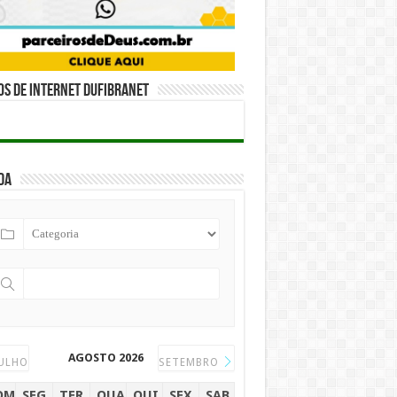
s de internet DUFIBRANET
da
AGOSTO 2026
ULHO
SETEMBRO
OM
SEG
TER
QUA
QUI
SEX
SAB