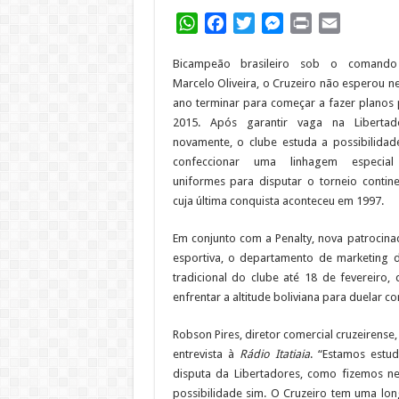
WhatsApp
Facebook
Twitter
Messenger
Print
Email
Bicampeão brasileiro sob o comand
Marcelo Oliveira, o Cruzeiro não esperou 
ano terminar para começar a fazer planos 
2015. Após garantir vaga na Libertad
novamente, o clube estuda a possibilidad
confeccionar uma linhagem especia
uniformes para disputar o torneio contine
cuja última conquista aconteceu em 1997.
Em conjunto com a Penalty, nova patrocina
esportiva, o departamento de marketing 
tradicional do clube até 18 de fevereiro
enfrentar a altitude boliviana para duelar c
Robson Pires, diretor comercial cruzeirense
entrevista à
Rádio Itatiaia
. “Estamos estu
disputa da Libertadores, como fizemos n
possibilidade sim. O Cruzeiro tem uma lon