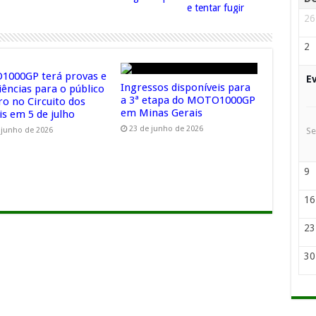
e tentar fugir
26
2
000GP terá provas e
E
Ingressos disponíveis para
iências para o público
a 3ª etapa do MOTO1000GP
ro no Circuito dos
em Minas Gerais
is em 5 de julho
23 de junho de 2026
Se
 junho de 2026
9
16
23
30