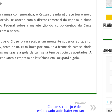
la.
a camisa comemorativa, o Cruzeiro ainda não acertou o novo
r vir. De acordo com o diretor comercial da Raposa, o clube
Plano
o Federal sobre a manutenção do corpo diretivo da Caixa
o com o banco.
 que o Cruzeiro vai receber um montante superior ao que foi
cerca de R$ 15 milhões por ano. Se a frente da camisa ainda
Agen
s mangas e a gola da camisa já tem patrocínios acertados. A
nquanto a empresa de laticínios Cemil ocupará a gola.
J
Próximo
Cantor sertanejo é detido
embriagado após bater em carro
D