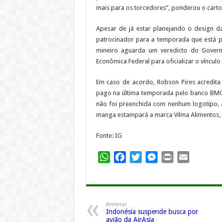
mais para os torcedores”, ponderou o carto
Apesar de já estar planejando o design d
patrocinador para a temporada que está po
mineiro aguarda um veredicto do Govern
Econômica Federal para oficializar o víncul
Em caso de acordo, Robson Pires acredita
pago na última temporada pelo banco BMG, 
não foi preenchida com nenhum logotipo, a
manga estampará a marca Vilma Alimentos, e
Fonte: IG
WhatsApp
Facebook
Twitter
Messenger
Print
Email
Anterior
Indonésia suspende busca por
avião da AirAsia