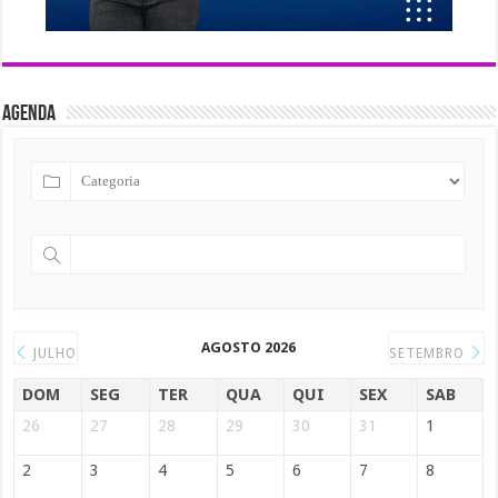
Agenda
AGOSTO 2026
JULHO
SETEMBRO
DOM
SEG
TER
QUA
QUI
SEX
SAB
26
27
28
29
30
31
1
2
3
4
5
6
7
8