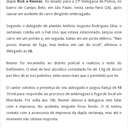
dupla
Rick e Renner
, foi levado para a 27º Delegacia de Polícia, no
bairro de Campo Belo, em São Paulo, nesta sexta-feira (26), após
causar um acidente de carro dirigindo embriagado.
Segundo o delegado de plantão Antônio Augusto Rodrigues Silva, o
sertanejo colidiu um o Fiat Uno que estava estacionado, lançou esse
carro em um portão e, em seguida, bateu em um poste elétrico. “Não
posso chamar de fuga, mas tentou sim sair do local”, afirmou o
delegado ao
iG
.
Renner foi encaminho ao distrito policial e realizou o teste do
bafômetro. O nível de teor alcoólico constatado foi de 1,0g de álcool
por litro de ar nos pulmões, vinte vezes mais que o permitido por lei.
O cantor solicitou a presença do seu advogado e pagou fiança de R$
10 mil para responder ao processo de embriaguez e fuga de local em
liberdade. Por volta das 16h, Renner deixou a delegacia sem falar
com a imprensa. No acidente, ninguém ficou ferido. O iG tentou
contato com a assessoria de imprensa da dupla sertaneja, mas até o
momento não obteve resposta.