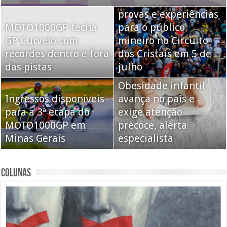
MOTO1000GP terá
provas e experiências
MOTO1000GP fecha
para o público
GP Curvelo com
mineiro no Circuito
recordes dentro e fora
dos Cristais em 5 de
das pistas
julho
Obesidade infantil
Ingressos disponíveis
avança no país e
para a 3ª etapa do
exige atenção
MOTO1000GP em
precoce, alerta
Minas Gerais
especialista
COLUNAS