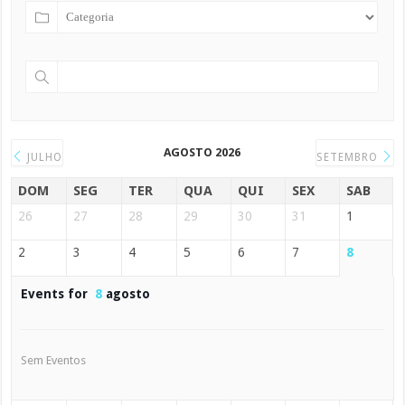
AGOSTO 2026
JULHO
SETEMBRO
DOM
SEG
TER
QUA
QUI
SEX
SAB
26
27
28
29
30
31
1
2
3
4
5
6
7
8
Events for
8
agosto
Sem Eventos